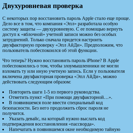
Двухуровневая проверка
С некоторых пор восстановить пароль Apple стало еще проще.
Дело все в том, что компания «Эпл» разработала особую
систему защиты — двухуровневую. С ее помощью вернуть
доступ к «яблочной» учетной записи можно без особых
затруднений. Только сначала придется настроить
двухфакторную проверку «Эпл АйДи». Предположим, что
пользователь побеспокоился об этой функции.
Что теперь? Нужно восстановить пароль iPhone? В Apple
побеспокоились о том, чтобы злоумышленники не могли
взломать ту или иную учетную запись. Если у пользователя
включена двухфакторная проверка «Эпл АйДи», можно
действовать следующим образом:
Повторить шаги 1-5 из первого руководства.
Отметить пункт «При помощи двухфакторной…».
В появившемся поле ввести специальный код
безопасности. Без него продолжить сброс пароля не
получится.
Указать девайс, на который нужно выслать код
подтверждения восстановления «пассворда».
Напечатать в появившемся окне необходимую тайную