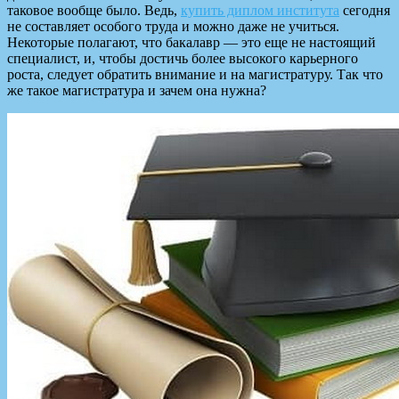
таковое вообще было.
Ведь,
купить диплом института
сегодня
не составляет особого труда и можно даже не учиться.
Некоторые полагают, что бакалавр — это еще не настоящий
специалист, и, чтобы достичь более высокого карьерного
роста, следует обратить внимание и на магистратуру. Так что
же такое магистратура и зачем она нужна?