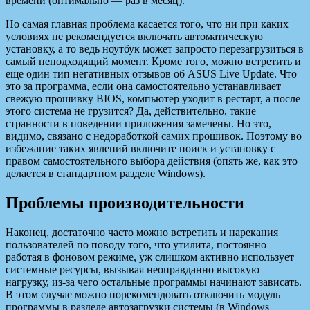
времени (оптимально — раз в месяц).
Но самая главная проблема касается того, что ни при каких
условиях не рекомендуется включать автоматическую
установку, а то ведь ноутбук может запросто перезагрузиться в
самый неподходящий момент. Кроме того, можно встретить и
еще один тип негативных отзывов об ASUS Live Update. Что
это за программа, если она самостоятельно устанавливает
свежую прошивку BIOS, компьютер уходит в рестарт, а после
этого система не грузится? Да, действительно, такие
странности в поведении приложения замечены. Но это,
видимо, связано с недоработкой самих прошивок. Поэтому во
избежание таких явлений включите поиск и установку с
правом самостоятельного выбора действия (опять же, как это
делается в стандартном разделе Windows).
Проблемы производительности
Наконец, достаточно часто можно встретить и нарекания
пользователей по поводу того, что утилита, постоянно
работая в фоновом режиме, уж слишком активно использует
системные ресурсы, вызывая неоправданно высокую
нагрузку, из-за чего остальные программы начинают зависать.
В этом случае можно порекомендовать отключить модуль
программы в разделе автозагрузки системы (в Windows