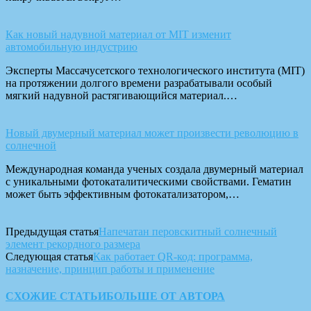
Как новый надувной материал от MIT изменит
автомобильную индустрию
Эксперты Массачусетского технологического института (MIT)
на протяжении долгого времени разрабатывали особый
мягкий надувной растягивающийся материал.…
Новый двумерный материал может произвести революцию в
солнечной
Международная команда ученых создала двумерный материал
с уникальными фотокаталитическими свойствами. Гематин
может быть эффективным фотокатализатором,…
Предыдущая статья
Напечатан перовскитный солнечный
элемент рекордного размера
Следующая статья
Как работает QR-код: программа,
назначение, принцип работы и применение
СХОЖИЕ СТАТЬИ
БОЛЬШЕ ОТ АВТОРА