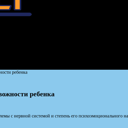
ности ребенка
евожности ребенка
облемы с нервной системой и степень его психоэмоционального н