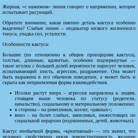
Жирная, «с нажимом» линия говорит о напряжении, которое
испытывает рисующий.
Обратите внимание, какая именно деталь кактуса особенно
выделена? Слабые линии – индикатор низкого жизненного
тонуса, упадка сил, усталости.
Особенности кактуса:
Большие (по отношению к общим пропорциям кактуса),
толстые, длинные, ядовитые, особенно подчеркнутые —
такие иголки с большей долей вероятности нарисует человек,
испытывающий злость, агрессию, раздражение. Она может
быть выражена в его обычном поведении, а может быть и
скрыта как неприемлемая форма взаимодействия.
Иголки растут вверх – агрессия направлена к людям,
стоящим выше человека по статусу (родители,
начальство), социальному и материальному положению;
в стороны – на ровесников, коллег, «равных»;
вниз – на более слабых, зависимых, нижестоящих по
социальной иерархии (подчиненных, детей, животных).
Кактус необычной формы, «креативный» — это значит, что
человеку свойственна некая демонстративность, желание