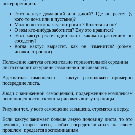
интерпретацию:
Этот кактус домашний или дикий? Где он растет (у
кого-то дома или в пустыне)?
Можно ли этот кактус потрогать? Колется ли он?
О нем кто-нибудь заботится? Ему это нравится?
Этот кактус растет один или с каким-то растением по
соседству?
Когда кактус вырастет, как он изменится? (объем,
иголки, отростки).
Положение кактуса относительно горизонтальной середины
листа говорит об уровне самооценки рисовавшего.
Адекватная самооценка – кактус расположен примерно
посередине листа.
Люди с заниженной самооценкой, подверженные комплексам
неполноценности, склонны рисовать внизу страницы.
Рисунки тех, у кого самооценка завышена, стремятся к верху.
Если кактус занимает больше левую половину листа, то это
человек, скорее всего, любит сосредотачиваться на своем
прошлом, предается воспоминаниям.