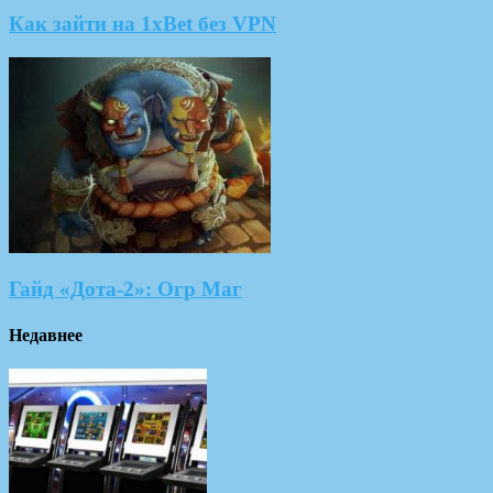
Как зайти на 1xBet без VPN
Гайд «Дота-2»: Огр Маг
Недавнее