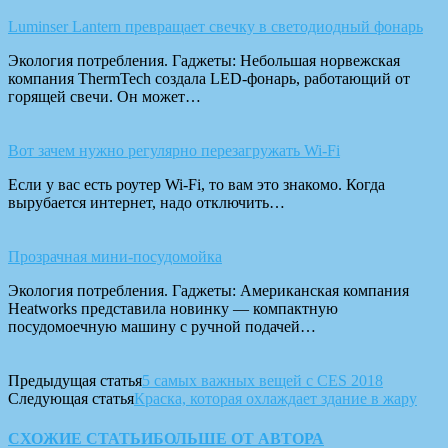
Luminser Lantern превращает свечку в светодиодный фонарь
Экология потребления. Гаджеты: Небольшая норвежская
компания ThermTech создала LED-фонарь, работающий от
горящей свечи. Он может…
Вот зачем нужно регулярно перезагружать Wi-Fi
Если у вас есть роутер Wi-Fi, то вам это знакомо. Когда
вырубается интернет, надо отключить…
Прозрачная мини-посудомойка
Экология потребления. Гаджеты: Американская компания
Heatworks представила новинку — компактную
посудомоечную машину с ручной подачей…
Предыдущая статья
5 самых важных вещей с CES 2018
Следующая статья
Краска, которая охлаждает здание в жару
СХОЖИЕ СТАТЬИ
БОЛЬШЕ ОТ АВТОРА