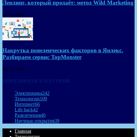
Лендинг, который продаёт: метод Wild Marketing
08.07.2026
Накрутка поведенческих факторов в Яндекс.
Разбираем сервис TopMonster
08.12.2025
ПОПУЛЯРНАЯ КАТЕГОРИЯ
Электроника
242
Технологии
109
Интернет
66
Life hack
42
Развлечения
40
Научные открытия
39
Главная
Технологии