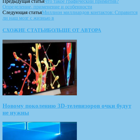
Предыдущая статья
Что такое графический примитив?
Определение, применение и особенности
Следующая статья
Миллион миллиардов контактов: Справится
ли наш мозг с жизнью в
СХОЖИЕ СТАТЬИ
БОЛЬШЕ ОТ АВТОРА
Новому поколению 3D-телевизоров очки будут
не нужны