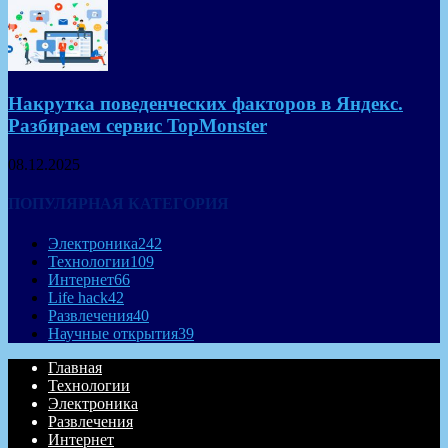
Накрутка поведенческих факторов в Яндекс.
Разбираем сервис TopMonster
08.12.2025
ПОПУЛЯРНАЯ КАТЕГОРИЯ
Электроника
242
Технологии
109
Интернет
66
Life hack
42
Развлечения
40
Научные открытия
39
Главная
Технологии
Электроника
Развлечения
Интернет