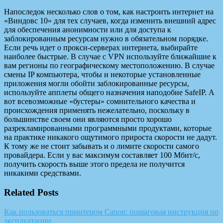
Напоследок несколько слов о том, как настроить интернет на
«Виндовс 10» для тех случаев, когда изменить внешний адрес
для обеспечения анонимности или для доступа к
заблокированным ресурсам нужно в обязательном порядке.
Если речь идет о прокси-серверах интернета, выбирайте
наиболее быстрые. В случае с VPN используйте ближайшие к
вам регионы по географическому местоположению. В случае
смены IP компьютера, чтобы и некоторые установленные
приложения могли обойти заблокированные ресурсы,
используйте апплеты общего назначения наподобие SafeIP. А
вот всевозможные «бустеры» сомнительного качества и
происхождения применять нежелательно, поскольку в
большинстве своем они являются просто хорошо
разрекламированными программными продуктами, которые
на практике никакого ощутимого прироста скорости не дадут.
К тому же не стоит забывать и о лимите скорости самого
провайдера. Если у вас максимум составляет 100 Мбит/с,
получить скорость выше этого предела не получится
никакими средствами.
Related Posts
Как пользоваться принтером Canon: пошаговая инструкция по
эксплуатации