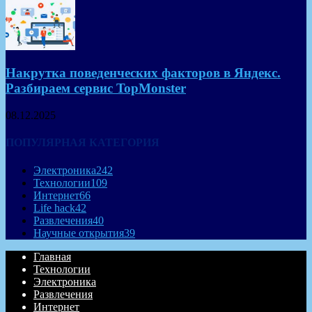
Накрутка поведенческих факторов в Яндекс.
Разбираем сервис TopMonster
08.12.2025
ПОПУЛЯРНАЯ КАТЕГОРИЯ
Электроника
242
Технологии
109
Интернет
66
Life hack
42
Развлечения
40
Научные открытия
39
Главная
Технологии
Электроника
Развлечения
Интернет