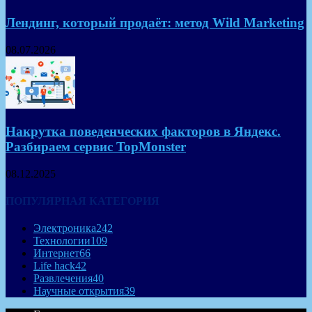
Лендинг, который продаёт: метод Wild Marketing
08.07.2026
Накрутка поведенческих факторов в Яндекс.
Разбираем сервис TopMonster
08.12.2025
ПОПУЛЯРНАЯ КАТЕГОРИЯ
Электроника
242
Технологии
109
Интернет
66
Life hack
42
Развлечения
40
Научные открытия
39