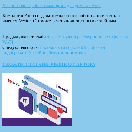
Vector: новый робот-помощник для дома от Anki
Компании Anki создала компактного робота - ассистента с
именем Vector. Он может стать полноценным семейным…
Предыдущая статья
Вот зачем нужно регулярно перезагружать
Wi-Fi
Следующая статья
В канадском городе Миссиссога
подогревать бассейны будут при помощи
СХОЖИЕ СТАТЬИ
БОЛЬШЕ ОТ АВТОРА