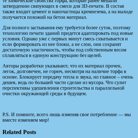
те химические свойства торфа, которые ранее мешали
затвердению связующих в смеси для 3D-печати. В состав
также входит цемент и наночастицы кремнезема, а на выходе
получается похожий на бетон материал.
Для полного застывания ему требуется более суток, поэтому
технологию печати зданий придется адаптировать под новые
условия. Однако уже с первых минут смесь схватывается и
если формировать из нее блоки, а не слои, они сохранят
достаточную эластичность, чтобы под собственным весом
сплавляться в единую конструкцию без щелей.
Авторы разработки указывают, что их материал прочен,
легок, долговечен, не горюч, несмотря на наличие торфа в
основе. Блокирует передачу тепла и звука, но главное – очень
дешев, ведь по большей части сделан из мусора. Что сулит
перспективы удешевления строительства и параллельной
очистки окружающей среды в будущем.
P.S. И помните, всего лишь изменяя свое потребление — мы
вместе изменяем мир!
Related Posts