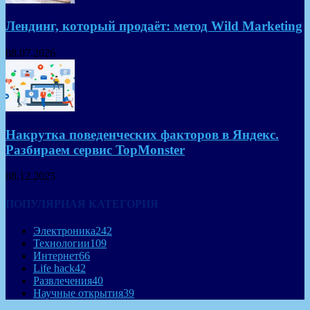
Лендинг, который продаёт: метод Wild Marketing
08.07.2026
Накрутка поведенческих факторов в Яндекс.
Разбираем сервис TopMonster
08.12.2025
ПОПУЛЯРНАЯ КАТЕГОРИЯ
Электроника
242
Технологии
109
Интернет
66
Life hack
42
Развлечения
40
Научные открытия
39