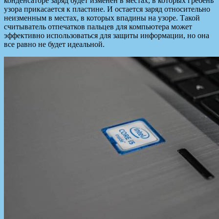
конденсаторе заряд будет изменен в местах, в которых гребень
узора прикасается к пластине. И остается заряд относительно
неизменным в местах, в которых впадины на узоре. Такой
считыватель отпечатков пальцев для компьютера может
эффективно использоваться для защиты информации, но она
все равно не будет идеальной.