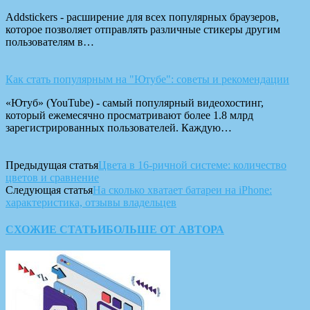
Addstickers - расширение для всех популярных браузеров,
которое позволяет отправлять различные стикеры другим
пользователям в…
Как стать популярным на "Ютубе": советы и рекомендации
«Ютуб» (YouTube) - самый популярный видеохостинг,
который ежемесячно просматривают более 1.8 млрд
зарегистрированных пользователей. Каждую…
Предыдущая статья
Цвета в 16-ричной системе: количество
цветов и сравнение
Следующая статья
На сколько хватает батареи на iPhone:
характеристика, отзывы владельцев
СХОЖИЕ СТАТЬИ
БОЛЬШЕ ОТ АВТОРА