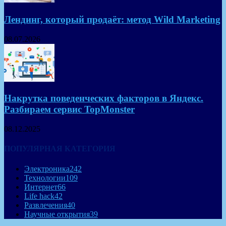
Лендинг, который продаёт: метод Wild Marketing
08.07.2026
Накрутка поведенческих факторов в Яндекс.
Разбираем сервис TopMonster
08.12.2025
ПОПУЛЯРНАЯ КАТЕГОРИЯ
Электроника
242
Технологии
109
Интернет
66
Life hack
42
Развлечения
40
Научные открытия
39