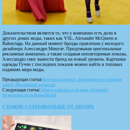
Доказательством является то, что у компании есть доли в
других домах моды, таких как YSL, Alexander McQueen и
Balenciaga. На данный момент бразды правления у молодого
дизайнера Алессандро Микеле. Придумывая оригинальные
рекламные компании, а также создавая неповторимые показы,
Алессандро смог вывести бренд на новый уровень. Картинки
одежды Гуччи с последних показов можно найти в топовых
изданиях мира моды.
Предыдущая статья
Монтаж вывески: разрешение и порядок
работ. Рекламные вывески
Следующая статья
Гибрид камеры и лидара улучшает
возможности робомобилей
СХОЖИЕ СТАТЬИ
БОЛЬШЕ ОТ АВТОРА