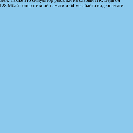
влей. Также это симулятор рыбалки на слабый ПК. Ведь он
 128 Мбайт оперативной памяти и 64 мегабайта видеопамяти.