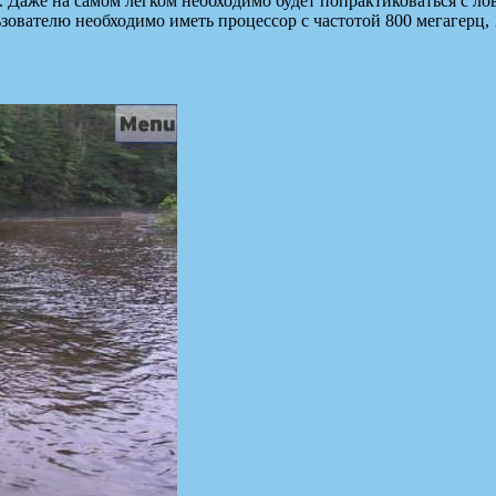
. Даже на самом легком необходимо будет попрактиковаться с ло
зователю необходимо иметь процессор с частотой 800 мегагерц,