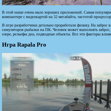
В этой нише очень мало хороших приложений. Самая популярная
компьютере с видеокартой на 32 мегабайта, частотой процессо
В игре разработчики детально проработали физику. На заброс 
симуляторов рыбалки на ПК. Человек может выполнять заброс,
озере, рельефы дна, подводные объекты. Все эти факторы влияю
Игра Rapala Pro