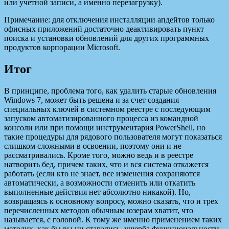
или учетной записи, а именно перезагрузку).
Примечание: для отключения инсталляции апдейтов только
офисных приложений достаточно деактивировать пункт
поиска и установки обновлений для других программных
продуктов корпорации Microsoft.
Итог
В принципе, проблема того, как удалить старые обновления
Windows 7, может быть решена и за счет создания
специальных ключей в системном реестре с последующим
запуском автоматизированного процесса из командной
консоли или при помощи инструментария PowerShell, но
такие процедуры для рядового пользователя могут показаться
слишком сложными в освоении, поэтому они и не
рассматривались. Кроме того, можно ведь и в реестре
натворить бед, причем таких, что и вся система откажется
работать (если кто не знает, все изменения сохраняются
автоматически, а возможности отменить или откатить
выполненные действия нет абсолютно никакой). Но,
возвращаясь к основному вопросу, можно сказать, что и трех
перечисленных методов обычным юзерам хватит, что
называется, с головой. К тому же именно применением таких
методик, как бы вы ни старались, ущерба функциональности