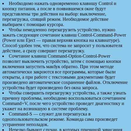
Необходимо нажать одновременно клавишу Control и
кнопку питания, а после в появившемся окне будут
представлены три действия на выбор: выключение,
перезагрузка, спящий режим. Необходимое действие
выбираем с помощью курсора.
Чтобы немедленно перезагрузить устройство, нужно
зажать следующее сочетание клавиш Control-Command-Power
(Power или Eject — правая верхняя кнопка на клавиатуре).
Способ удобен тем, что система не запросит у пользователя
действие, а сразу совершит перезагрузку.
Сочетание клавиш Command-Option-Control-Power
позволит выключить устройство, затем с помощью кнопки
включения запустить макбук обратно. При этом методе
автоматически закроются все программы, которые были
открыты, а при работе с текстовыми документами будет
произведено автоматическое сохранение файлов. Отключение
устройства будет произведено без окна запроса.
Чтобы совершить перезагрузку устройства, а также узнать
причину проблемы, необходимо воспользоваться сочетанием
Command+V, после чего устройство проведет диагностику и
укажет на возникшую в системе проблему.
Command-S — служит для перезапуска в
однопользовательском режиме. Команда сама произведет
устранение неполадок.
Нередко бывают случаи, в которых причиной зависания