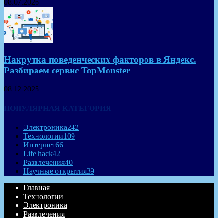
08.07.2026
Накрутка поведенческих факторов в Яндекс.
Разбираем сервис TopMonster
08.12.2025
ПОПУЛЯРНАЯ КАТЕГОРИЯ
Электроника
242
Технологии
109
Интернет
66
Life hack
42
Развлечения
40
Научные открытия
39
Главная
Технологии
Электроника
Развлечения