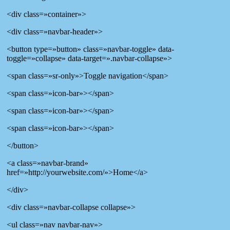
<div class=»container»>
<div class=»navbar-header»>
<button type=»button» class=»navbar-toggle» data-
toggle=»collapse» data-target=».navbar-collapse»>
<span class=»sr-only»>Toggle navigation</span>
<span class=»icon-bar»></span>
<span class=»icon-bar»></span>
<span class=»icon-bar»></span>
</button>
<a class=»navbar-brand»
href=»http://yourwebsite.com/»>Home</a>
</div>
<div class=»navbar-collapse collapse»>
<ul class=»nav navbar-nav»>