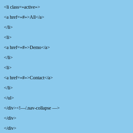
<li class=»active»>
<a href=»#»>All</a>
</li>
<li>
<a href=»#»>Demo</a>
</li>
<li>
<a href=»#»>Contact</a>
</li>
</ul>
</div><!—/.nav-collapse —>
</div>
</div>