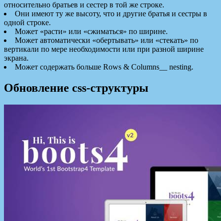
относительно братьев и сестер в той же строке.
Они имеют ту же высоту, что и другие братья и сестры в
одной строке.
Может «расти» или «сжиматься» по ширине.
Может автоматически «обертывать» или «стекать» по
вертикали по мере необходимости или при разной ширине
экрана.
Может содержать больше Rows & Columns__ nesting.
Обновление css-структуры