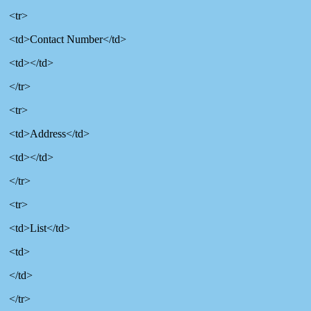
<tr>
<td>Contact Number</td>
<td></td>
</tr>
<tr>
<td>Address</td>
<td></td>
</tr>
<tr>
<td>List</td>
<td>
</td>
</tr>