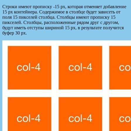
Строки имеют прописку -15 px, которая отменяет добавление
15 px контейнера. Содержимое в столбце будет зависеть от
поля 15 пикселей столбца. Столбцы имеют прописку 15
пикселей. Столбцы, расположенные рядом друг с другом,
будут иметь отступы шириной 15 px, в результате получится
буфер 30 px.