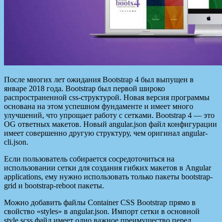
После многих лет ожидания Bootstrap 4 был выпущен в
январе 2018 года. Bootstrap был первой широко
распространенной css-структурой. Новая версия программы
основана на этом успешном фундаменте и имеет много
улучшений, что упрощает работу с сетками. Bootstrap 4 — это
OG ответных макетов. Новый angular.json файл конфигурации
имеет совершенно другую структуру, чем оригинал angular-
cli.json.
Если пользователь собирается сосредоточиться на
использовании сетки для создания гибких макетов в Angular
applications, ему нужно использовать только пакеты bootstrap-
grid и bootstrap-reboot пакеты.
Можно добавить файлы Container CSS Bootstrap прямо в
свойство «styles» в angular.json. Импорт сетки в основной
style.scss файл имеет одно важное преимущество перед